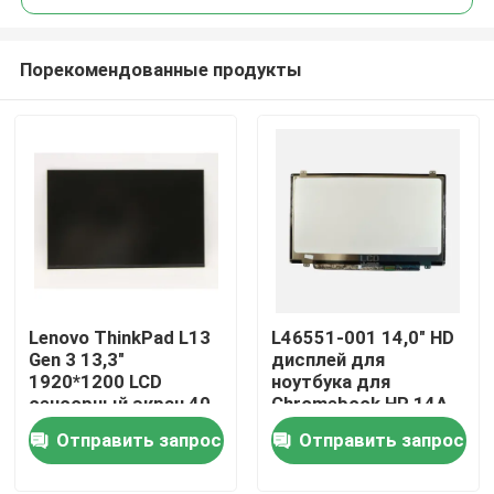
Порекомендованные продукты
Lenovo ThinkPad L13
L46551-001 14,0" HD
Дом
Gen 3 13,3"
дисплей для
1920*1200 LCD
ноутбука для
сенсорный экран 40
Chromebook HP 14A
Продукты
пин Узкий R133NW4K
G5
Отправить запрос
Отправить запрос
R0
Видео