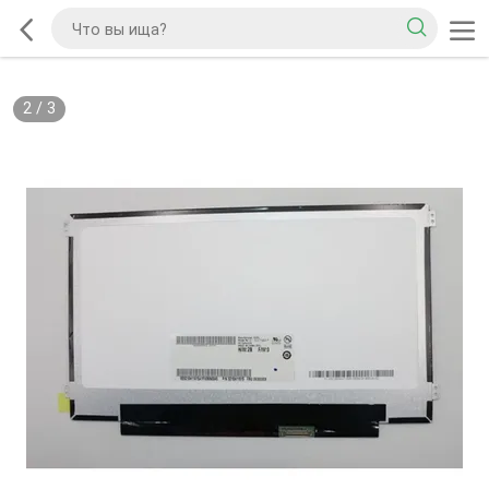
2
/
3