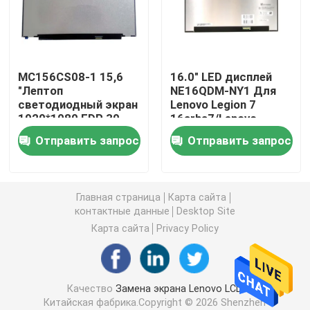
Замена экрана HP LCD
MC156CS08-1 15,6
16.0" LED дисплей
Замена экрана LCD Acer
"Лептоп
NE16QDM-NY1 Для
светодиодный экран
Lenovo Legion 7
1920*1080 EDP 30
16arha7/Lenovo
Замена экрана Macbook LCD
пин для HP ProBook
Legion 5 Pro 16
Отправить запрос
Отправить запрос
450 G5
Замена Майкрософта поверхностная LCD
Главная страница
Карта сайта
Замена экрана Asus LCD
контактные данные
Desktop Site
Карта сайта
Privacy Policy
Замена экрана LCD ноутбука Samsung
Качество
Замена экрана Lenovo LCD
Экран СИД ноутбука
Китайская фабрика.Copyright © 2026 Shenzhen