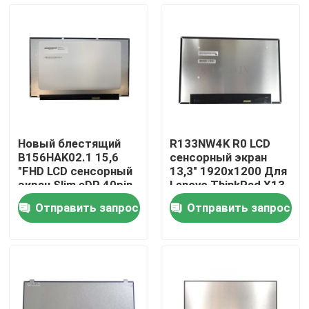
О нас
Путешествие фабрики
Проверка качества
Новый блестящий
R133NW4K R0 LCD
B156HAK02.1 15,6
сенсорный экран
Свяжитесь мы
"FHD LCD сенсорный
13,3" 1920x1200 Для
экран Slim eDP 40pin
Lenovo ThinkPad X13
узкий без скобков
Gen 2/L13 Gen 3
Отправить запрос
Отправить запрос
IPS панель
Спросите цитату
Замена экрана Lenovo LCD
Замена экрана Dell LCD