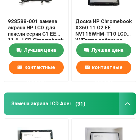
928588-001 замена
Доска HP Chromebook
экрана HP LCD для
X360 11 G2 EE
панели серии G1 EE
NV116WHM-T10 LCD
11,6» LCD Chromebook
W/Frame собрания
X360 11-AE
L53205-001 L53206-
Лучшая цена
Лучшая цена
001 HP LCD
контактные
контактные
данные
данные
Замена экрана LCD Acer
(31)