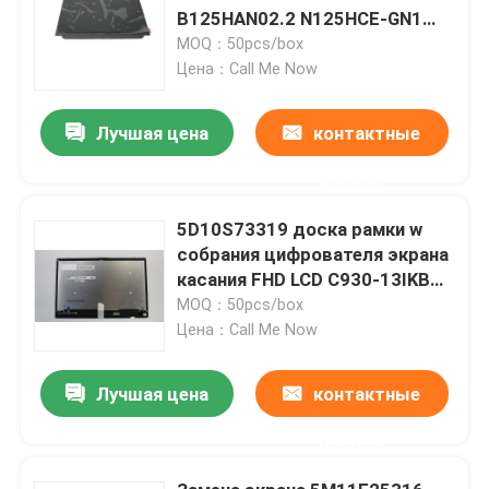
B125HAN02.2 N125HCE-GN1
FHD IPS LCD
MOQ：50pcs/box
Цена：Call Me Now
Лучшая цена
контактные
данные
5D10S73319 доска рамки w
собрания цифрователя экрана
касания FHD LCD C930-13IKB
йога Lenovo 81C4 13,9»
MOQ：50pcs/box
Цена：Call Me Now
Лучшая цена
контактные
данные