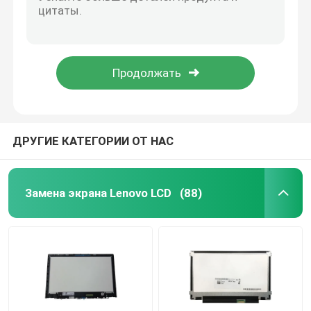
Набор ШАРНИРА Lenovo Thinkpad 11E Chromebook 11E запасных частей ноутбука 00HW173
Охлаждающий вентилятор L04370-001 C.P.U. G5 440 G5 HP ProBook 430
Замена экрана HP LCD
Охлаждающий вентилятор ноутбука 01AY917 для Gen 20LD 20LE Thinkpad X1 Yogoa 3-его
Вентилятор 15-IML ноутбука 5F10S13905 Thinkbook Lenovo
Замена экрана LCD Acer
Замена клавиатуры 01AW353 01AV760 Lenovo Thinkpad для Gen йоги 11e 3-его ThinkPad 11e
Замена экрана Macbook LCD
ДРУГИЕ КАТЕГОРИИ ОТ НАС
Замена Майкрософта поверхностная LCD
Замена экрана Lenovo LCD
(88)
Замена экрана Asus LCD
Замена экрана LCD ноутбука Samsung
Экран СИД ноутбука