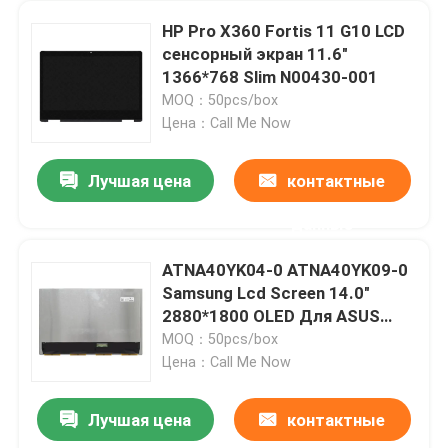
HP Pro X360 Fortis 11 G10 LCD
сенсорный экран 11.6"
1366*768 Slim N00430-001
MOQ：50pcs/box
Цена：Call Me Now
Лучшая цена
контактные
данные
ATNA40YK04-0 ATNA40YK09-0
Samsung Lcd Screen 14.0"
2880*1800 OLED Для ASUS
M3400 K3402 K3405 K6400
MOQ：50pcs/box
Цена：Call Me Now
Лучшая цена
контактные