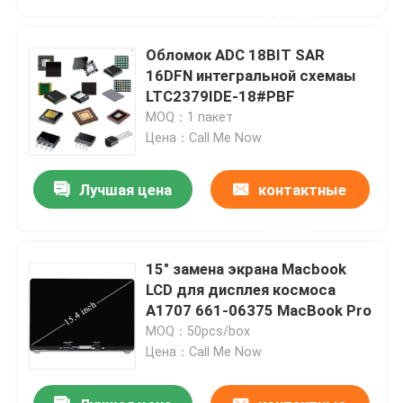
данные
Обломок ADC 18BIT SAR
16DFN интегральной схемаы
LTC2379IDE-18#PBF
MOQ：1 пакет
Цена：Call Me Now
Лучшая цена
контактные
данные
15" замена экрана Macbook
Дом
LCD для дисплея космоса
A1707 661-06375 MacBook Pro
MOQ：50pcs/box
Продукты
Цена：Call Me Now
Видео