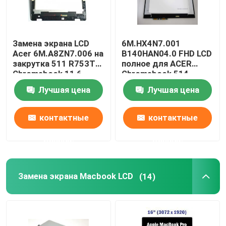
Замена экрана LCD
6M.HX4N7.001
Acer 6M.A8ZN7.006 на
B140HAN04.0 FHD LCD
закрутка 511 R753T
полное для ACER
Chromebook 11,6
Chromebook 514
дюйма
CP514-1H-R4HQ-US
Лучшая цена
Лучшая цена
контактные
контактные
данные
данные
Замена экрана Macbook LCD
(14)