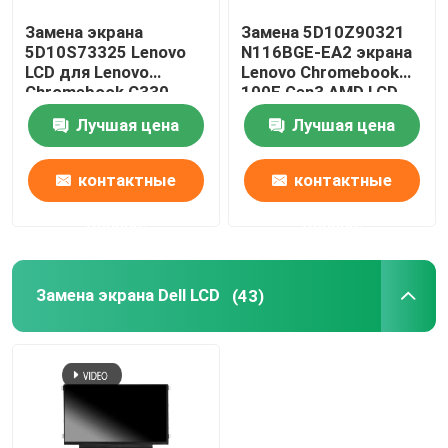
Замена экрана
Замена 5D10Z90321
Экран AIO LCD
5D10S73325 Lenovo
N116BGE-EA2 экрана
LCD для Lenovo
Lenovo Chromebook
Chromebook C330
100E Gen3 AMD LCD
Обломок интегральной схемаы
B116XAB01
Лучшая цена
Лучшая цена
Крышка Palmrest ноутбука
контактные
контактные
данные
данные
Переходник AC ноутбука
Замена экрана Dell LCD
(43)
Замена клавиатуры ноутбука
Замена батареи ноутбука
Запасные части ноутбука