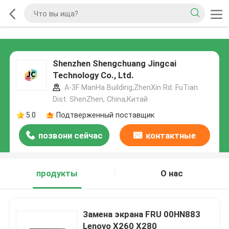
Shenzhen Shengchuang Jingcai
Technology Co., Ltd.
A-3F ManHa Building,ZhenXin Rd. FuTian
Dist. ShenZhen, China,Китай
5.0
Подтверженный поставщик
позвони сейчас
контактные
данные
продукты
О нас
Замена экрана FRU 00HN883
Lenovo X260 X280