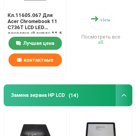
Кл.11605.067 Для
view
Acer Chromebook 11
C736T LCD LED
сенсорный экран 11.6
Посмотреть все
" HD IPS B116XAK01.0
all
Лучшая цена
B116XAK01.2
контактные
данные
Замена экрана HP LCD
(14)