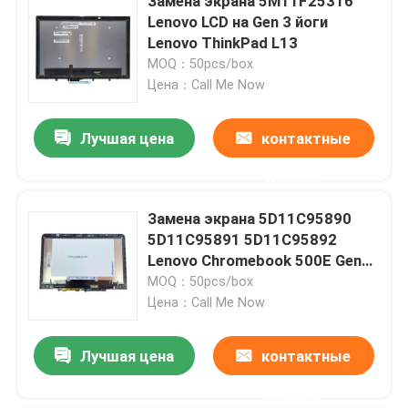
Замена экрана 5M11F25316
Lenovo LCD на Gen 3 йоги
Lenovo ThinkPad L13
MOQ：50pcs/box
Цена：Call Me Now
Лучшая цена
контактные
данные
Замена экрана 5D11C95890
5D11C95891 5D11C95892
Lenovo Chromebook 500E Gen3
AMD
MOQ：50pcs/box
Цена：Call Me Now
Лучшая цена
контактные
данные