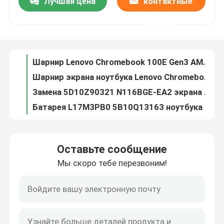
Лучшая цена
контактные
Шарнир Lenovo Chromebook 100E Gen3 AMD запасных частей ноутбука 5H50W13778 установил L+R
Шарнир экрана ноутбука Lenovo Chromebook 100E Gen3 AMD запасных частей ноутбука 5H50W13778 установил L+R
данные
О нас
Замена 5D10Z90321 N116BGE-EA2 экрана Lenovo Chromebook 100E Gen3 AMD LCD
Батарея L17M3PB0 5B10Q13163 ноутбука Lenovo Chromebook 100E 500E 3635mAh 42wh
Путешествие фабрики
Замена Gen Chromebook LCD Lenovo 300E 2-ого AST с шатоном и G-датчиком 5D10Y97713
Замена экрана Chromebook 500E Gen2 Lenovo с шатоном отсутствие грифеля 5D10T79593
Проверка качества
Цифрователь замены экрана Lenovo 300E Gen2 Chromebook с G-датчиком 5D10T79505 шатона
Замена экрана 5D10T95195 11,6» Lenovo LCD для Gen MTK 300e Chromebook 2-ого
Замена экрана Chromebook 500E Gen1 Lenovo LCD с шатоном 5D10Q79736
Свяжитесь мы
Замена экрана Chromebook 300E Lenovo LCD с G-датчиком 5D10Q93993 шатона
Оставьте сообщение
замена 5D10U89043 экрана 300E Chromebook Lenovo LCD с шатоном не касается Verison
Спросите цитату
Мы скоро тебе перезвоним!
Цифрователь йоги сенсорного экрана N23 5D68C07628 5D68C09575 Lenovo Chromebook с G-датчиком шатона
Собрание сенсорного экрана йоги 11E Gen6 LCD 5M10W64489 Lenovo Thinkpad с шатоном
Замена экрана Lenovo LCD
Набор шарнира Lenovo Windows 300W Gen3 500W Gen3 запасных частей ноутбука 5H50W13775
ШАРНИР Lenovo Chromebook 500E Gen1 установил 5H50Q79755
Замена экрана Dell LCD