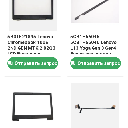
О нас
Путешествие фабрики
5B31E21845 Lenovo
5CB1H66045
Chromebook 100E
5CB1H66046 Lenovo
2ND GEN MTK 2 82Q3
L13 Yoga Gen 3 Gen4
Проверка качества
LCD Безельная
Защитная полоса
крышка Черная
крышки шарнира
Отправить запрос
Отправить запрос
ЖК-дисплея
Свяжитесь мы
Спросите цитату
Замена экрана Lenovo LCD
Замена экрана Dell LCD