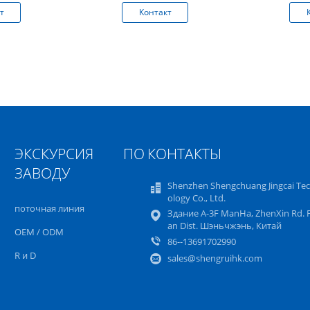
т
Контакт
ЭКСКУРСИЯ ПО
КОНТАКТЫ
ЗАВОДУ
Shenzhen Shengchuang Jingcai Te
ology Co., Ltd.
поточная линия
Здание A-3F ManHa, ZhenXin Rd. 
an Dist. Шэньчжэнь, Китай
OEM / ODM
86--13691702990
R и D
sales@shengruihk.com