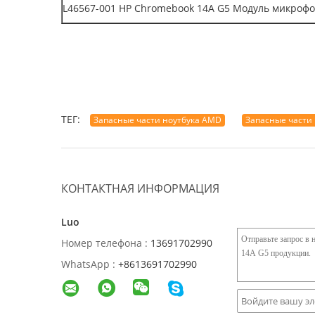
L46567-001 HP Chromebook 14A G5 Модуль микроф
ТЕГ:
Запасные части ноутбука AMD
Запасные части 
КОНТАКТНАЯ ИНФОРМАЦИЯ
Luo
Номер телефона :
13691702990
WhatsApp :
+8613691702990