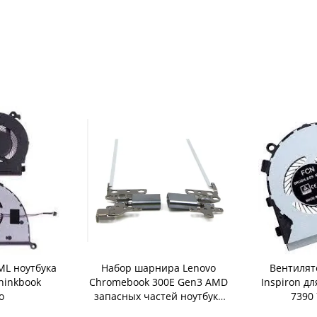
ML ноутбука
Набор шарнира Lenovo
Вентилят
hinkbook
Chromebook 300E Gen3 AMD
Inspiron дл
o
запасных частей ноутбука
7390 
5H50W13780