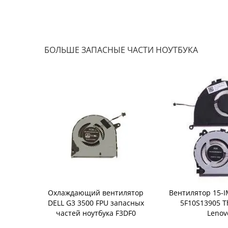
БОЛЬШЕ ЗАПАСНЫЕ ЧАСТИ НОУТБУКА
РА Lenovo
Охлаждающий вентилятор
Вентилятор 15-I
Chromebook
DELL G3 3500 FPU запасных
5F10S13905 T
х частей
частей ноутбука F3DF0
Lenov
00HW173