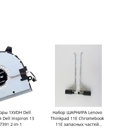
оры 1XVDH Dell
Набор ШАРНИРА Lenovo
Охлаждающ
я Dell Inspiron 13
Thinkpad 11E Chromebook
DELL G3 35
7391 2-In-1
11E запасных частей
частей н
ноутбука 00HW173