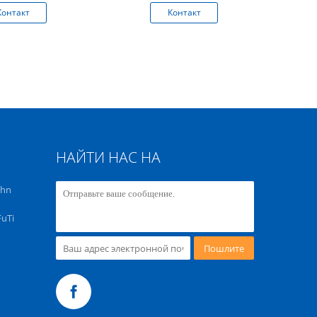
Контакт
Контакт
К
НАЙТИ НАС НА
chn
FuTi
Пошлите