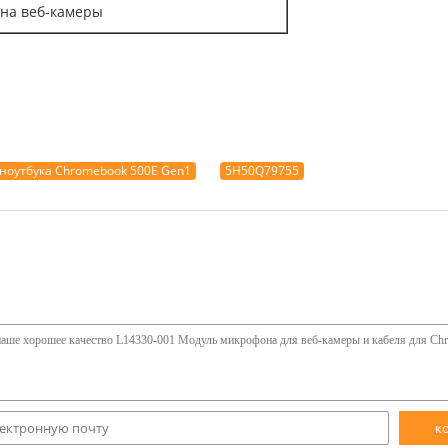
она веб-камеры
ноутбука Chromebook 500E Gen1
5H50Q79755
к