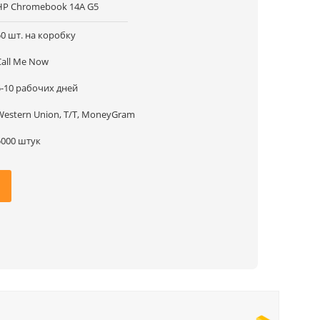
HP Chromebook 14A G5
50 шт. на коробку
Call Me Now
5-10 рабочих дней
Western Union, T/T, MoneyGram
5000 штук