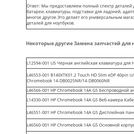
Ответ: Мы предоставляем полный спектр деталей 
батареи, клавиатуры, подставки для ладоней, ада
многое другое.Это делает его универсальным маг
деталей для ноутбуков.
Некоторые другие Замена запчастей для 
L12594-001 US Черная английская клавиатура для 
L46553-001 B140XTK01.2 Touch HD Slim eDP 40pin U
Chromebook 14-DB0025NR/14-DB0060NR
L46566-001 HP Chromebook 14A G5 Беспроводной 
L14330-001 HP Chromebook 14A G5 Веб-камера Каб
L46551-001 HP Chromebook 14A G5 Дисплейная па
L46560-001 HP Chromebook 14A G5 Основной корп