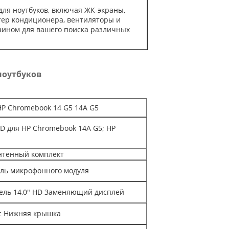
для ноутбуков, включая ЖК-экраны,
птер кондиционера, вентиляторы и
азином для вашего поиска различных
ноутбуков
HP Chromebook 14 G5 14A G5
/D для HP Chromebook 14A G5; HP
антенный комплект
ель микрофонного модуля
нель 14,0" HD Заменяющий дисплей
ус Нижняя крышка