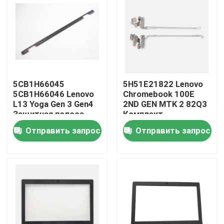
О нас
Путешествие фабрики
5CB1H66045
5H51E21822 Lenovo
Проверка качества
5CB1H66046 Lenovo
Chromebook 100E
L13 Yoga Gen 3 Gen4
2ND GEN MTK 2 82Q3
Защитная полоса
Комплект
Свяжитесь мы
крышки шарнира
комплектаций
Отправить запрос
Отправить запрос
ЖК-дисплея
Спросите цитату
Замена экрана Lenovo LCD
Замена экрана Dell LCD