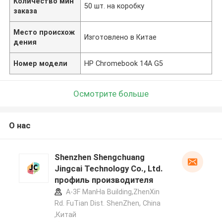
Количество мин
50 шт. на коробку
заказа
Место происхож
Изготовлено в Китае
дения
Номер модели
HP Chromebook 14A G5
Осмотрите больше
О нас
Shenzhen Shengchuang
Jingcai Technology Co., Ltd.
профиль производителя
A-3F ManHa Building,ZhenXin
Rd. FuTian Dist. ShenZhen, China
,Китай