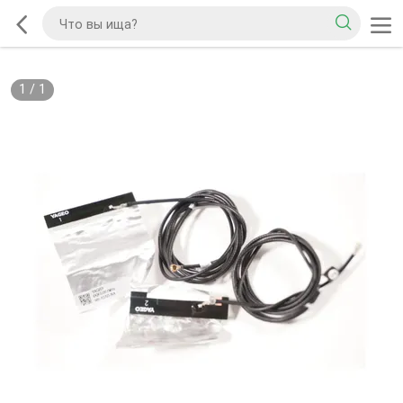
1
/
1