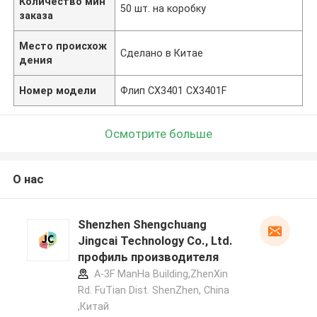
Количество мин
50 шт. на коробку
заказа
Место происхож
Сделано в Китае
дения
Номер модели
Флип CX3401 CX3401F
Осмотрите больше
О нас
Shenzhen Shengchuang
Jingcai Technology Co., Ltd.
профиль производителя
A-3F ManHa Building,ZhenXin
Rd. FuTian Dist. ShenZhen, China
,Китай