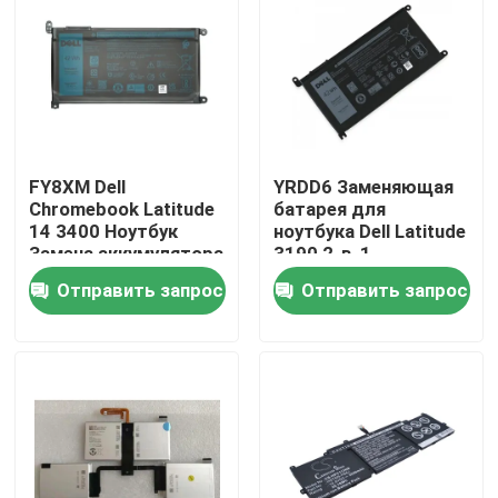
Продукция
Видео
FY8XM Dell
YRDD6 Заменяющая
Замена экрана Lenovo LCD
Chromebook Latitude
батарея для
14 3400 Ноутбук
ноутбука Dell Latitude
Замена аккумулятора
3190 2-в-1
Замена экрана Dell LCD
3-клетка 11.4V 42Wh
Отправить запрос
Отправить запрос
Замена экрана HP LCD
Замена экрана LCD Acer
Замена экрана Macbook LCD