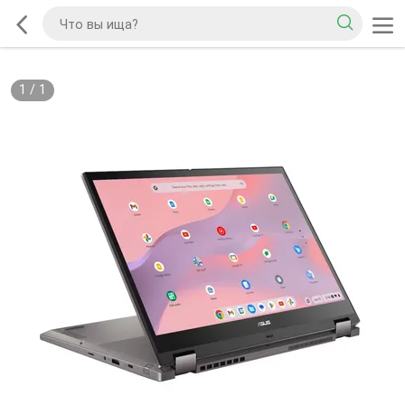
1
/
1