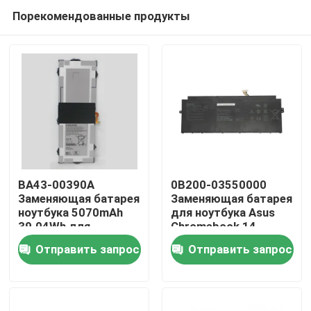
Порекомендованные продукты
BA43-00390A
0B200-03550000
Заменяющая батарея
Заменяющая батарея
ноутбука 5070mAh
для ноутбука Asus
Дома
39.04Wh для
Chromebook 14
Samsung Chromebook
C433TA/Flip C433
Отправить запрос
Отправить запрос
XE310XBA XE525
О Компании
XE521
Контакты