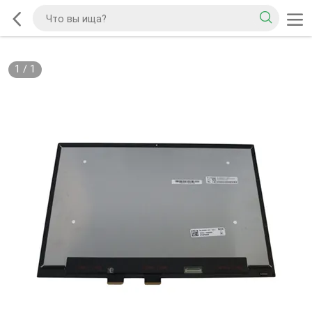
1
/
1