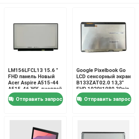
LM156LFCL13 15.6 "
Google Pixelbook Go
FHD панель Новый
LCD сенсорный экран
Acer Aspire A515-44
B133ZAT02.0 13,3"
A515-46 ЖК-дисплей
FHD 1920*1080 30pin
Замена панели
Дом
Отправить запрос
Отправить запрос
Chromebook
Продукты
Видео