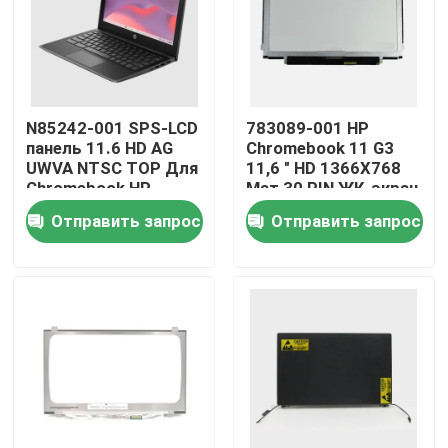
О нас
Путешествие фабрики
N85242-001 SPS-LCD
783089-001 HP
панель 11.6 HD AG
Chromebook 11 G3
UWVA NTSC TOP Для
11,6 " HD 1366X768
Проверка качества
Chromebook HP
Мат 30 PIN ЖК-экран
Fortis 11 G10
Отправить запрос
Отправить запрос
Свяжитесь мы
Спросите цитату
Замена экрана Lenovo LCD
Замена экрана Dell LCD