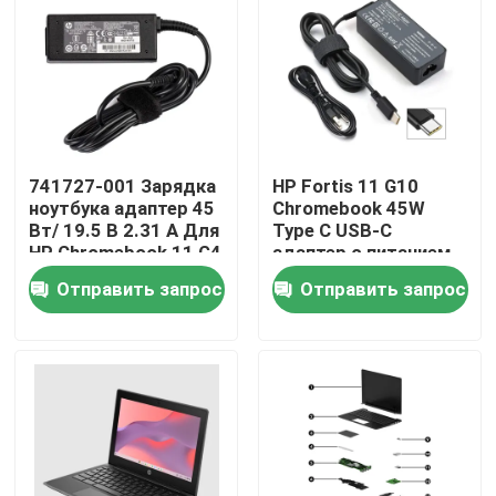
Продукция
Видео
741727-001 Зарядка
HP Fortis 11 G10
Замена экрана Lenovo LCD
ноутбука адаптер 45
Chromebook 45W
Вт/ 19.5 В 2.31 А Для
Type C USB-C
HP Chromebook 11 G4
адаптер с питанием
Замена экрана Dell LCD
L43407-001 L19367-
Отправить запрос
Отправить запрос
001
Замена экрана HP LCD
Замена экрана LCD Acer
Замена экрана Macbook LCD