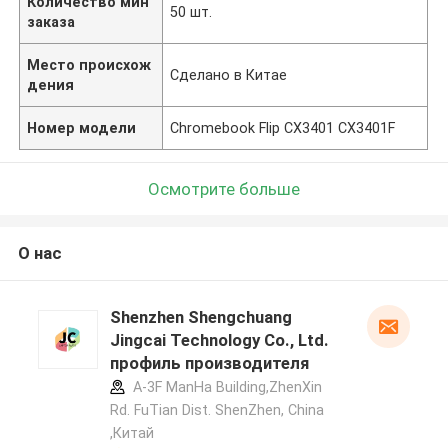
Количество мин
50 шт.
заказа
Место происхож
Сделано в Китае
дения
Номер модели
Chromebook Flip CX3401 CX3401F
Осмотрите больше
О нас
Shenzhen Shengchuang
Jingcai Technology Co., Ltd.
профиль производителя
A-3F ManHa Building,ZhenXin
Rd. FuTian Dist. ShenZhen, China
,Китай