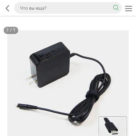
1
/
1