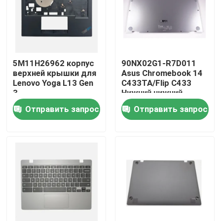
Продукция
Видео
5M11H26962 корпус
90NX02G1-R7D011
верхней крышки для
Asus Chromebook 14
Lenovo Yoga L13 Gen
C433TA/Flip C433
Замена экрана Lenovo LCD
3
Нижний нижний
корпус Серебро
Отправить запрос
Отправить запрос
Замена экрана Dell LCD
Замена экрана HP LCD
Замена экрана LCD Acer
Замена экрана Macbook LCD