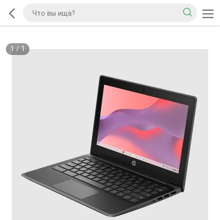
1
/
1