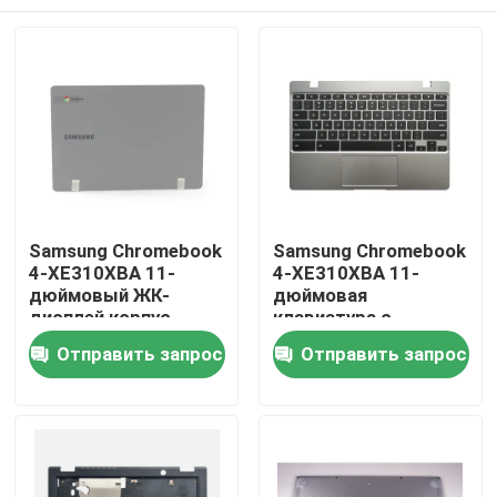
Samsung Chromebook
Samsung Chromebook
4-XE310XBA 11-
4-XE310XBA 11-
дюймовый ЖК-
дюймовая
дисплей корпус
клавиатура с
задней крышки
подложкой на
Дома
Отправить запрос
Отправить запрос
Тёмно-серое BA98-
ладонь Серебряный
01974B
BA98-01976A BA61-
03989A
О Компании
Контакты