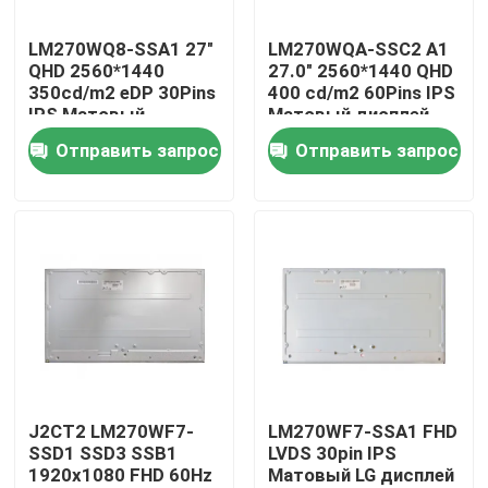
LM270WQ8-SSA1 27"
LM270WQA-SSC2 A1
Продукция
QHD 2560*1440
27.0" 2560*1440 QHD
350cd/m2 eDP 30Pins
400 cd/m2 60Pins IPS
IPS Матовый
Матовый дисплей
Видео
дисплей AIO
Отправить запрос
Отправить запрос
Замена экрана Lenovo LCD
Замена экрана Dell LCD
Замена экрана HP LCD
Замена экрана LCD Acer
J2CT2 LM270WF7-
LM270WF7-SSA1 FHD
SSD1 SSD3 SSB1
LVDS 30pin IPS
1920x1080 FHD 60Hz
Матовый LG дисплей
Замена экрана Macbook LCD