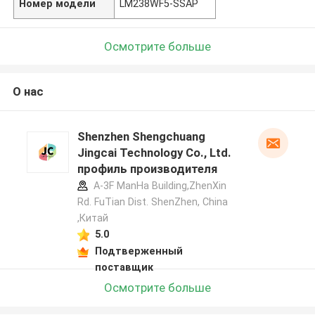
Номер модели
LM238WF5-SSAP
Осмотрите больше
О нас
Shenzhen Shengchuang
Jingcai Technology Co., Ltd.
профиль производителя
A-3F ManHa Building,ZhenXin
Rd. FuTian Dist. ShenZhen, China
,Китай
5.0
Подтверженный
поставщик
Осмотрите больше