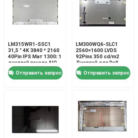
LM315WR1-SSC1
LM300WQ6-SLC1
31,5 " 4K 3840 * 2160
2560×1600 LVDS
40Pin IPS Мат 1300: 1
92Pins 350 cd/m2
дисплей панели AIO
Дисплей для Dell
UltraSharp U3014
Отправить запрос
Отправить запрос
Дома
О Компании
Контакты