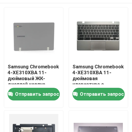
Samsung Chromebook
Samsung Chromebook
4-XE310XBA 11-
4-XE310XBA 11-
дюймовый ЖК-
дюймовая
дисплей корпус
клавиатура с
задней крышки
подложкой на
Дома
Отправить запрос
Отправить запрос
Тёмно-серое BA98-
ладонь Серебряный
01974B
BA98-01976A BA61-
03989A
О Компании
Контакты