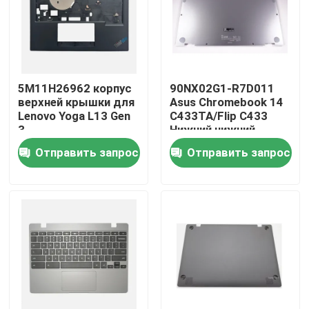
Продукция
Видео
5M11H26962 корпус
90NX02G1-R7D011
верхней крышки для
Asus Chromebook 14
Lenovo Yoga L13 Gen
C433TA/Flip C433
Замена экрана Lenovo LCD
3
Нижний нижний
корпус Серебро
Отправить запрос
Отправить запрос
Замена экрана Dell LCD
Замена экрана HP LCD
Замена экрана LCD Acer
Замена экрана Macbook LCD