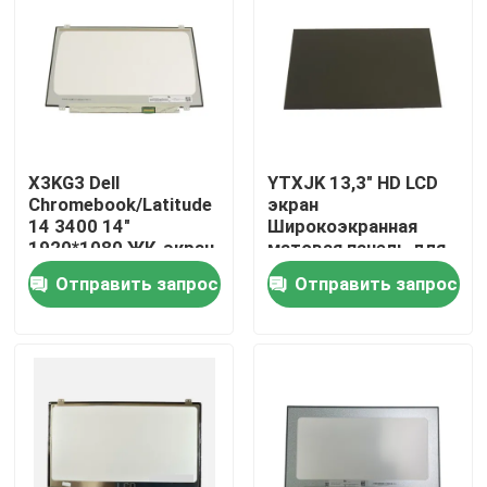
Продукция
Видео
X3KG3 Dell
YTXJK 13,3" HD LCD
Замена экрана Lenovo LCD
Chromebook/Latitude
экран
14 3400 14"
Широкоэкранная
1920*1080 ЖК-экран
матовая панель для
Замена экрана Dell LCD
Матовая панель
Dell OEM Latitude
Отправить запрос
Отправить запрос
5300/7300
NT133WHM-N61
Замена экрана HP LCD
Замена экрана LCD Acer
Замена экрана Macbook LCD