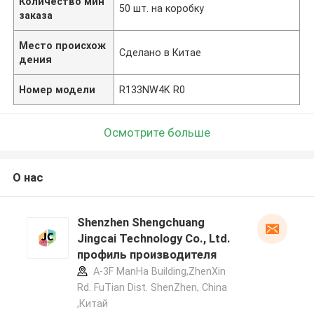
Количество мин
50 шт. на коробку
заказа
Место происхож
Сделано в Китае
дения
Номер модели
R133NW4K R0
Осмотрите больше
О нас
Shenzhen Shengchuang
Jingcai Technology Co., Ltd.
профиль производителя
A-3F ManHa Building,ZhenXin
Rd. FuTian Dist. ShenZhen, China
,Китай