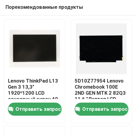
Порекомендованные продукты
Lenovo ThinkPad L13
5D10Z77954 Lenovo
Gen 3 13,3"
Chromebook 100E
1920*1200 LCD
2ND GEN MTK 2 82Q3
Дома
сенсорный экран 40
11,6 "Лептоп LCD
пин Узкий R133NW4K
светодиодный экран
Отправить запрос
Отправить запрос
R0
О Компании
Контакты