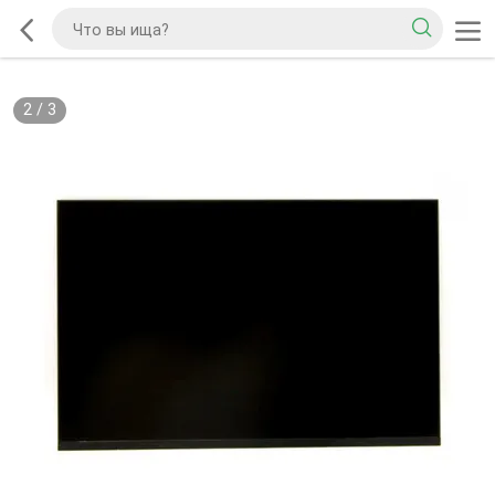
2
/
3