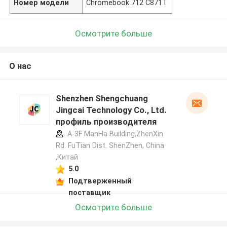
Номер модели
Chromebook 712 C871T
Осмотрите больше
О нас
Shenzhen Shengchuang
Jingcai Technology Co., Ltd.
профиль производителя
A-3F ManHa Building,ZhenXin
Rd. FuTian Dist. ShenZhen, China
,Китай
5.0
Подтверженный
поставщик
Осмотрите больше