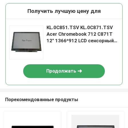
Получить лучшую цену для
KL.0C851.TSV KL.0C871.TSV
Acer Chromebook 712 C871T
12" 1366*912 LCD сенсорный
экран Мат 40Pins Без скобков
B120XAK01.0
Продолжать
Порекомендованные продукты