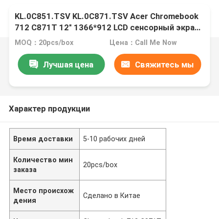
KL.0C851.TSV KL.0C871.TSV Acer Chromebook
712 C871T 12" 1366*912 LCD сенсорный экран
Мат 40Pins Без скобков B120XAK01.0
MOQ：20pcs/box
Цена：Call Me Now
Лучшая цена
Свяжитесь мы
Характер продукции
Время доставки
5-10 рабочих дней
Количество мин
20pcs/box
заказа
Место происхож
Сделано в Китае
дения