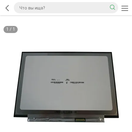
1
/
1