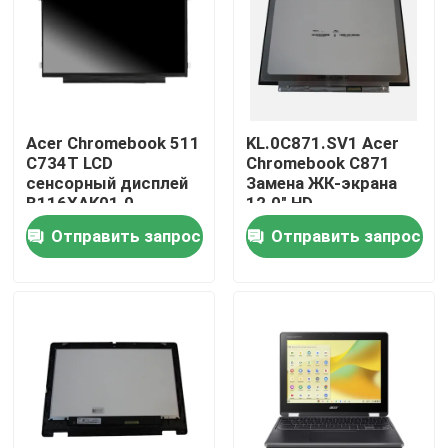
Acer Chromebook 511
KL.0C871.SV1 Acer
C734T LCD
Chromebook C871
сенсорный дисплей
Замена ЖК-экрана
B116XAK01.0
12.0" HD
KL.11605.065
Неприкосновение
Отправить запрос
Отправить запрос
B120XAN01.0
Дома
О Компании
Контакты