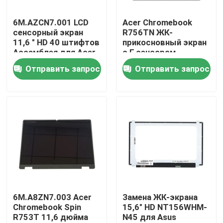
6M.AZCN7.001 LCD
Acer Chromebook
Продукция
сенсорный экран
R756TN ЖК-
11,6 " HD 40 штифтов
прикосновный экран
Ассамблея для Acer
с Г-сенсором
Видео
Chromebook 11 311
6M.KEAN7.002
Отправить запрос
Отправить запрос
R722T-K95L
6M.KEDN7.001
Замена экрана Lenovo LCD
Замена экрана Dell LCD
Замена экрана HP LCD
Замена экрана LCD Acer
6M.A8ZN7.003 Acer
Замена ЖК-экрана
Chromebook Spin
15,6" HD NT156WHM-
R753T 11,6 дюйма
N45 для Asus
Замена экрана Macbook LCD