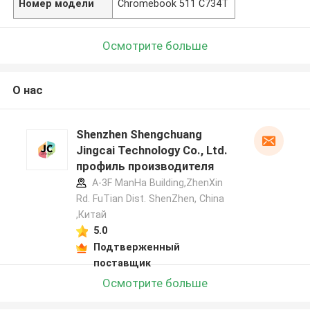
Номер модели
Chromebook 511 C734T
Осмотрите больше
О нас
Shenzhen Shengchuang
Jingcai Technology Co., Ltd.
профиль производителя
A-3F ManHa Building,ZhenXin
Rd. FuTian Dist. ShenZhen, China
,Китай
5.0
Подтверженный
поставщик
Осмотрите больше