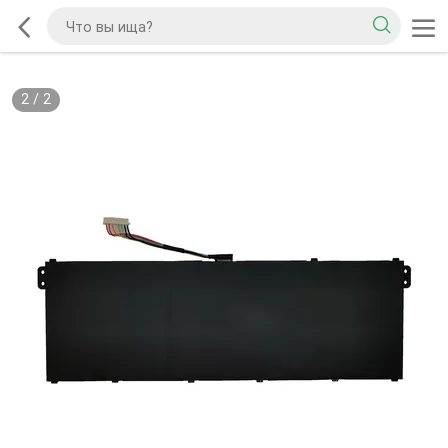
2
/
2