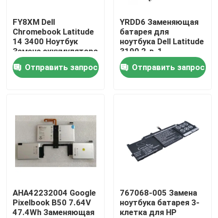
FY8XM Dell
YRDD6 Заменяющая
Продукция
Chromebook Latitude
батарея для
14 3400 Ноутбук
ноутбука Dell Latitude
Замена аккумулятора
3190 2-в-1
Видео
3-клетка 11.4V 42Wh
Отправить запрос
Отправить запрос
Замена экрана Lenovo LCD
Замена экрана Dell LCD
Замена экрана HP LCD
Замена экрана LCD Acer
AHA42232004 Google
767068-005 Замена
Pixelbook B50 7.64V
ноутбука батарея 3-
47.4Wh Заменяющая
клетка для HP
Замена экрана Macbook LCD