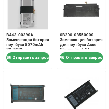
BA43-00390A
0B200-03550000
Заменяющая батарея
Заменяющая батарея
ноутбука 5070mAh
для ноутбука Asus
39.04Wh для
Chromebook 14
Samsung Chromebook
C433TA/Flip C433
Отправить запрос
Отправить запрос
XE310XBA XE525
XE521
Дома
О Компании
Контакты