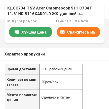
KL.0C734.TSV Acer Chromebook 511 C734T
11.6" HD B116XAK01.0 ЖК-дисплей с
сенсорным экраном
MOQ：20pcs/box
Цена：Call Me Now
Лучшая цена
Свяжитесь мы
Характер продукции
Время доставки
5-10 рабочих дней
Количество мин
20pcs/box
заказа
Место происхож
Сделано в Китае
дения