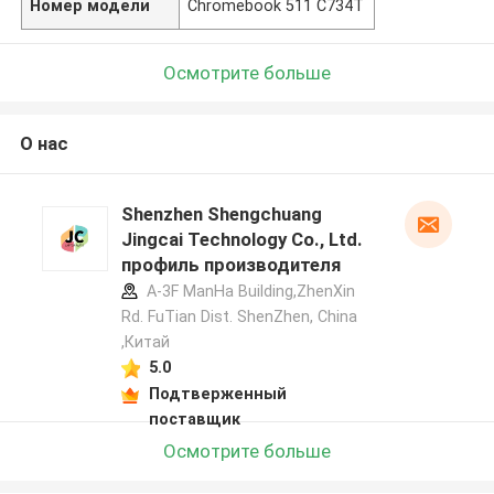
Номер модели
Chromebook 511 C734T
Осмотрите больше
О нас
Shenzhen Shengchuang
Jingcai Technology Co., Ltd.
профиль производителя
A-3F ManHa Building,ZhenXin
Rd. FuTian Dist. ShenZhen, China
,Китай
5.0
Подтверженный
поставщик
Осмотрите больше