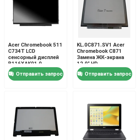
Acer Chromebook 511
KL.0C871.SV1 Acer
C734T LCD
Chromebook C871
сенсорный дисплей
Замена ЖК-экрана
B116XAK01.0
12.0" HD
KL.11605.065
Неприкосновение
Отправить запрос
Отправить запрос
B120XAN01.0
Дома
О Компании
Контакты