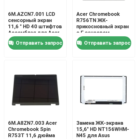
6M.AZCN7.001 LCD
Acer Chromebook
Продукция
сенсорный экран
R756TN ЖК-
11,6 " HD 40 штифтов
прикосновный экран
Ассамблея для Acer
с Г-сенсором
Видео
Chromebook 11 311
6M.KEAN7.002
Отправить запрос
Отправить запрос
R722T-K95L
6M.KEDN7.001
Замена экрана Lenovo LCD
Замена экрана Dell LCD
Замена экрана HP LCD
Замена экрана LCD Acer
6M.A8ZN7.003 Acer
Замена ЖК-экрана
Chromebook Spin
15,6" HD NT156WHM-
R753T 11,6 дюйма
N45 для Asus
Замена экрана Macbook LCD