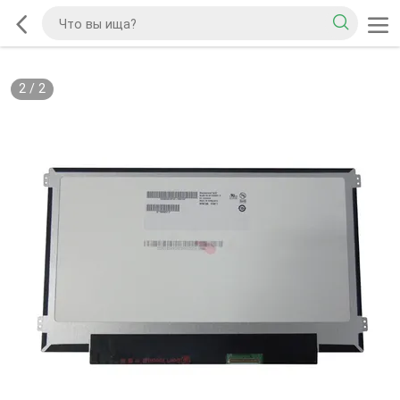
2
/
2