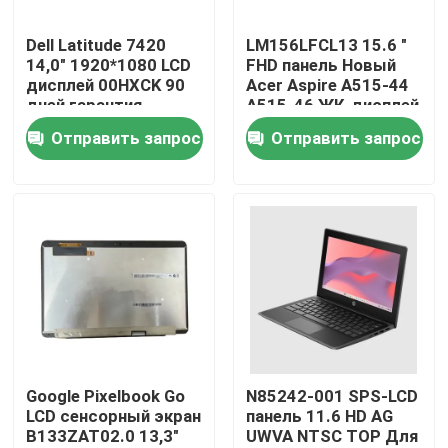
Dell Latitude 7420
LM156LFCL13 15.6 "
Продукция
14,0" 1920*1080 LCD
FHD панель Новый
дисплей 00HXCK 90
Acer Aspire A515-44
дней гарантия
A515-46 ЖК-дисплей
Видео
Отправить запрос
Отправить запрос
Замена экрана Lenovo LCD
Замена экрана Dell LCD
Замена экрана HP LCD
Замена экрана LCD Acer
Google Pixelbook Go
N85242-001 SPS-LCD
LCD сенсорный экран
панель 11.6 HD AG
B133ZAT02.0 13,3"
UWVA NTSC TOP Для
Замена экрана Macbook LCD