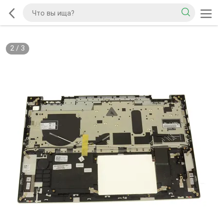
2
/
3