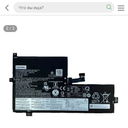
2
/
2