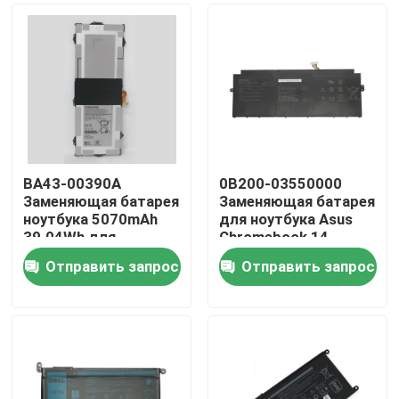
BA43-00390A
0B200-03550000
Заменяющая батарея
Заменяющая батарея
ноутбука 5070mAh
для ноутбука Asus
39.04Wh для
Chromebook 14
Samsung Chromebook
C433TA/Flip C433
Отправить запрос
Отправить запрос
XE310XBA XE525
Дома
XE521
О Компании
Контакты