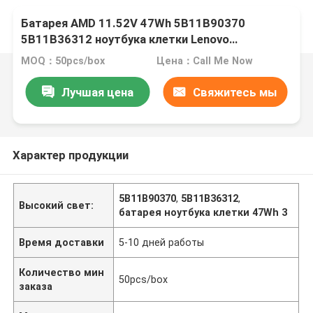
Батарея AMD 11.52V 47Wh 5B11B90370
5B11B36312 ноутбука клетки Lenovo
Chromebook 100E Gen3 3
MOQ：50pcs/box
Цена：Call Me Now
Лучшая цена
Свяжитесь мы
Характер продукции
5B11B90370
,
5B11B36312
,
Высокий свет:
батарея ноутбука клетки 47Wh 3
Время доставки
5-10 дней работы
Количество мин
50pcs/box
заказа