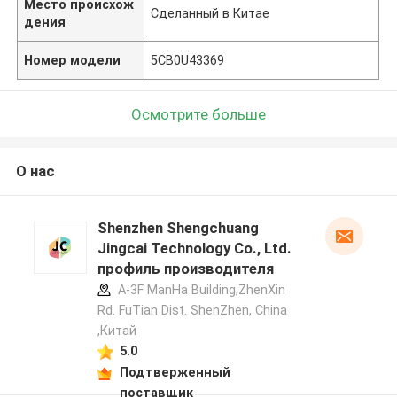
Место происхож
Сделанный в Китае
дения
Номер модели
5CB0U43369
Осмотрите больше
О нас
Shenzhen Shengchuang
Jingcai Technology Co., Ltd.
профиль производителя
A-3F ManHa Building,ZhenXin
Rd. FuTian Dist. ShenZhen, China
,Китай
5.0
Подтверженный
поставщик