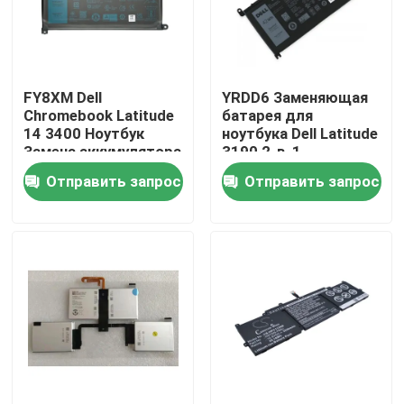
Продукция
FY8XM Dell
YRDD6 Заменяющая
Видео
Chromebook Latitude
батарея для
14 3400 Ноутбук
ноутбука Dell Latitude
Замена аккумулятора
3190 2-в-1
Замена экрана Lenovo LCD
3-клетка 11.4V 42Wh
Отправить запрос
Отправить запрос
Замена экрана Dell LCD
Замена экрана HP LCD
Замена экрана LCD Acer
Замена экрана Macbook LCD