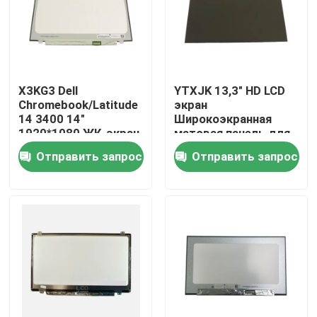
Продукция
Видео
X3KG3 Dell
YTXJK 13,3" HD LCD
Chromebook/Latitude
экран
14 3400 14"
Широкоэкранная
Замена экрана Lenovo LCD
1920*1080 ЖК-экран
матовая панель для
Матовая панель
Dell OEM Latitude
Отправить запрос
Отправить запрос
5300/7300
Замена экрана Dell LCD
NT133WHM-N61
Замена экрана HP LCD
Замена экрана LCD Acer
Замена экрана Macbook LCD