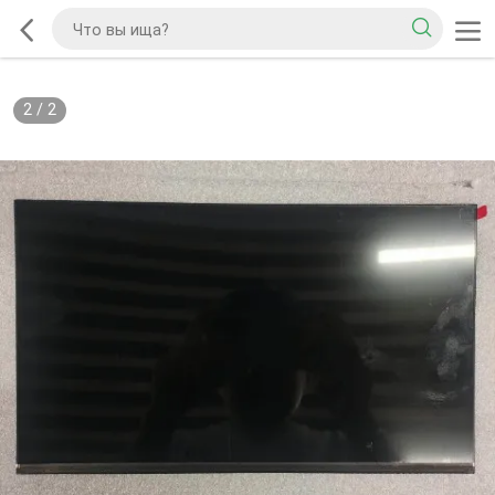
2
/
2