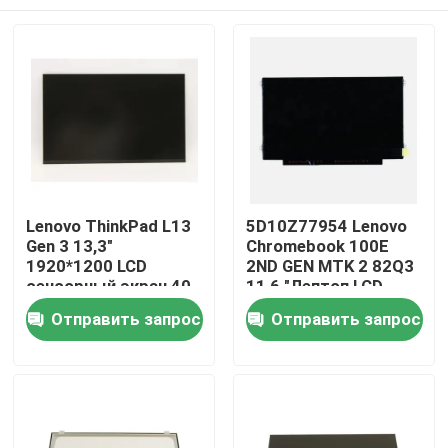
Lenovo ThinkPad L13
5D10Z77954 Lenovo
Gen 3 13,3"
Chromebook 100E
1920*1200 LCD
2ND GEN MTK 2 82Q3
сенсорный экран 40
11,6 "Лептоп LCD
пин Узкий R133NW4K
светодиодный экран
Дома
Отправить запрос
Отправить запрос
R0
О Компании
Контакты