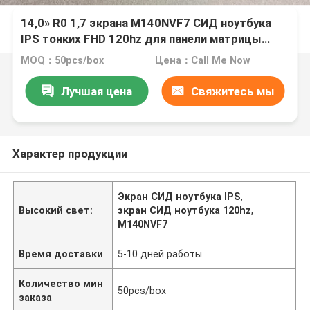
14,0» R0 1,7 экрана M140NVF7 СИД ноутбука
IPS тонких FHD 120hz для панели матрицы
1920x1080 дисплея HP EliteBook G4
MOQ：50pcs/box
Цена：Call Me Now
Лучшая цена
Свяжитесь мы
Характер продукции
Экран СИД ноутбука IPS
,
Высокий свет:
экран СИД ноутбука 120hz
,
M140NVF7
Время доставки
5-10 дней работы
Количество мин
50pcs/box
заказа