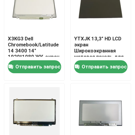
Продукция
Видео
X3KG3 Dell
YTXJK 13,3" HD LCD
Chromebook/Latitude
экран
14 3400 14"
Широкоэкранная
Замена экрана Lenovo LCD
1920*1080 ЖК-экран
матовая панель для
Матовая панель
Dell OEM Latitude
Отправить запрос
Отправить запрос
5300/7300
Замена экрана Dell LCD
NT133WHM-N61
Замена экрана HP LCD
Замена экрана LCD Acer
Замена экрана Macbook LCD