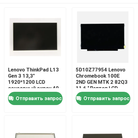
Lenovo ThinkPad L13
5D10Z77954 Lenovo
Gen 3 13,3"
Chromebook 100E
1920*1200 LCD
2ND GEN MTK 2 82Q3
сенсорный экран 40
11,6 "Лептоп LCD
пин Узкий R133NW4K
светодиодный экран
Дома
Отправить запрос
Отправить запрос
R0
О Компании
Контакты