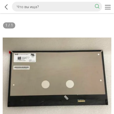
1
/
1