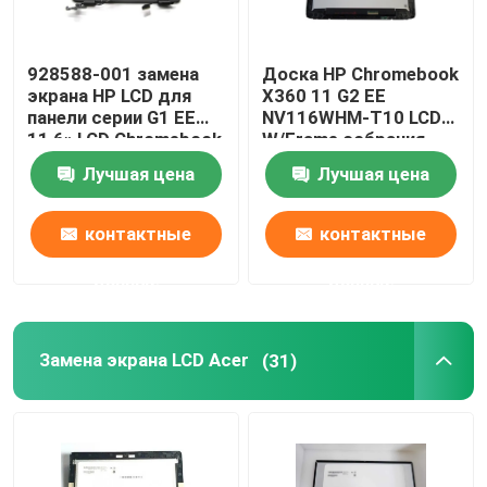
928588-001 замена
Доска HP Chromebook
экрана HP LCD для
X360 11 G2 EE
панели серии G1 EE
NV116WHM-T10 LCD
11,6» LCD Chromebook
W/Frame собрания
X360 11-AE
L53205-001 L53206-
Лучшая цена
Лучшая цена
001 HP LCD
контактные
контактные
данные
данные
Замена экрана LCD Acer
(31)