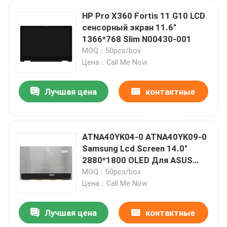
HP Pro X360 Fortis 11 G10 LCD
сенсорный экран 11.6"
1366*768 Slim N00430-001
MOQ：50pcs/box
Цена：Call Me Now
Лучшая цена
контактные
данные
ATNA40YK04-0 ATNA40YK09-0
Samsung Lcd Screen 14.0"
2880*1800 OLED Для ASUS
M3400 K3402 K3405 K6400
MOQ：50pcs/box
Цена：Call Me Now
Лучшая цена
контактные