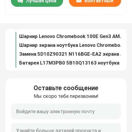
Лучшая цена
контактные
Шарнир Lenovo Chromebook 100E Gen3 AMD запасных частей ноутбука 5H50W13778 установил L+R
Шарнир экрана ноутбука Lenovo Chromebook 100E Gen3 AMD запасных частей ноутбука 5H50W13778 установил L+R
данные
О нас
Замена 5D10Z90321 N116BGE-EA2 экрана Lenovo Chromebook 100E Gen3 AMD LCD
Батарея L17M3PB0 5B10Q13163 ноутбука Lenovo Chromebook 100E 500E 3635mAh 42wh
Путешествие фабрики
Замена Gen Chromebook LCD Lenovo 300E 2-ого AST с шатоном и G-датчиком 5D10Y97713
Замена экрана Chromebook 500E Gen2 Lenovo с шатоном отсутствие грифеля 5D10T79593
Проверка качества
Цифрователь замены экрана Lenovo 300E Gen2 Chromebook с G-датчиком 5D10T79505 шатона
Замена экрана 5D10T95195 11,6» Lenovo LCD для Gen MTK 300e Chromebook 2-ого
Замена экрана Chromebook 500E Gen1 Lenovo LCD с шатоном 5D10Q79736
Свяжитесь мы
Замена экрана Chromebook 300E Lenovo LCD с G-датчиком 5D10Q93993 шатона
Оставьте сообщение
замена 5D10U89043 экрана 300E Chromebook Lenovo LCD с шатоном не касается Verison
Спросите цитату
Мы скоро тебе перезвоним!
Цифрователь йоги сенсорного экрана N23 5D68C07628 5D68C09575 Lenovo Chromebook с G-датчиком шатона
Собрание сенсорного экрана йоги 11E Gen6 LCD 5M10W64489 Lenovo Thinkpad с шатоном
Замена экрана Lenovo LCD
Набор шарнира Lenovo Windows 300W Gen3 500W Gen3 запасных частей ноутбука 5H50W13775
ШАРНИР Lenovo Chromebook 500E Gen1 установил 5H50Q79755
Замена экрана Dell LCD