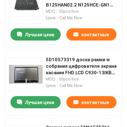
B125HAN02.2 N125HCE-GN1
FHD IPS LCD
MOQ：50pcs/box
Цена：Call Me Now
Лучшая цена
контактные
данные
5D10S73319 доска рамки w
собрания цифрователя экрана
касания FHD LCD C930-13IKB
йога Lenovo 81C4 13,9»
MOQ：50pcs/box
Цена：Call Me Now
Лучшая цена
контактные
данные