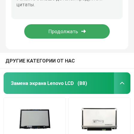
Набор ШАРНИРА Lenovo Thinkpad 11E Chromebook 11E запасных частей ноутбука 00HW173
Охлаждающий вентилятор L04370-001 C.P.U. G5 440 G5 HP ProBook 430
Замена экрана HP LCD
Охлаждающий вентилятор ноутбука 01AY917 для Gen 20LD 20LE Thinkpad X1 Yogoa 3-его
Вентилятор 15-IML ноутбука 5F10S13905 Thinkbook Lenovo
Замена экрана LCD Acer
Замена клавиатуры 01AW353 01AV760 Lenovo Thinkpad для Gen йоги 11e 3-его ThinkPad 11e
Замена экрана Macbook LCD
ДРУГИЕ КАТЕГОРИИ ОТ НАС
Замена Майкрософта поверхностная LCD
Замена экрана Lenovo LCD
(88)
Замена экрана Asus LCD
Замена экрана LCD ноутбука Samsung
Экран СИД ноутбука