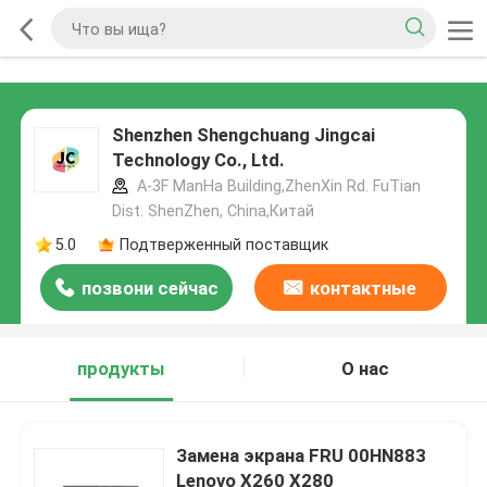
Shenzhen Shengchuang Jingcai
Technology Co., Ltd.
A-3F ManHa Building,ZhenXin Rd. FuTian
Dist. ShenZhen, China,Китай
5.0
Подтверженный поставщик
позвони сейчас
контактные
данные
продукты
О нас
Замена экрана FRU 00HN883
Lenovo X260 X280