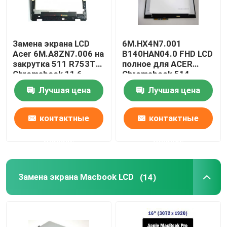
Замена экрана LCD
6M.HX4N7.001
Acer 6M.A8ZN7.006 на
B140HAN04.0 FHD LCD
закрутка 511 R753T
полное для ACER
Chromebook 11,6
Chromebook 514
дюйма
CP514-1H-R4HQ-US
Лучшая цена
Лучшая цена
контактные
контактные
данные
данные
Замена экрана Macbook LCD
(14)