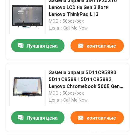
Замена экрана 5M11F25316
Lenovo LCD на Gen 3 йоги
Lenovo ThinkPad L13
MOQ：50pcs/box
Цена：Call Me Now
Лучшая цена
контактные
данные
Замена экрана 5D11C95890
5D11C95891 5D11C95892
Lenovo Chromebook 500E Gen3
AMD
MOQ：50pcs/box
Цена：Call Me Now
Лучшая цена
контактные
данные