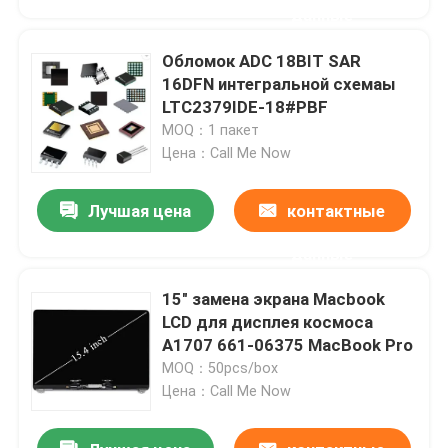
данные
Обломок ADC 18BIT SAR
16DFN интегральной схемаы
LTC2379IDE-18#PBF
MOQ：1 пакет
Цена：Call Me Now
Лучшая цена
контактные
данные
15" замена экрана Macbook
Дом
LCD для дисплея космоса
A1707 661-06375 MacBook Pro
MOQ：50pcs/box
Продукты
Цена：Call Me Now
Видео